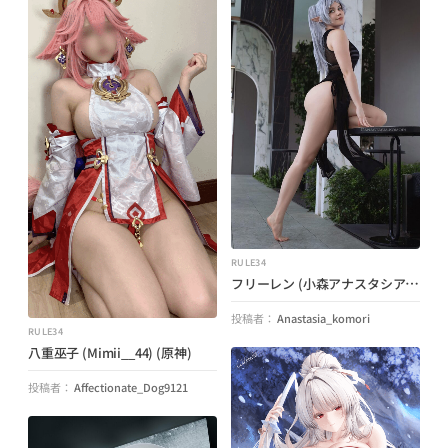
RULE34
フリーレン (小森アナスタシア) (葬送のフリーレン)
投稿者：
Anastasia_komori
RULE34
八重巫子 (Mimii__44) (原神)
投稿者：
Affectionate_Dog9121