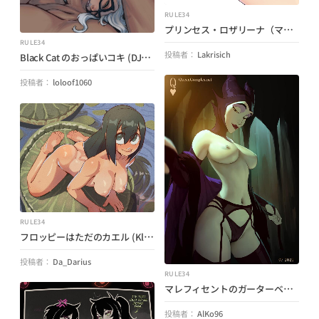
RULE34
プリンセス・ロザリーナ（マコダス）（マリオ）
RULE34
投稿者：
Lakrisich
Black Cat のおっぱいコキ (DJComps) (マーベル ライバルズ)
投稿者：
loloof1060
RULE34
フロッピーはただのカエル (KlimSpree) (僕のヒーローアカデミア)
投稿者：
Da_Darius
RULE34
マレフィセントのガーターベルト (QueenComplex) (SLEEPING BEAUTY)
投稿者：
AlKo96