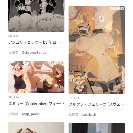
RULE34
アシュリーとレニー by fi_zz_ill (アンディとレイリーの棺)
投稿者：
OchromeSenpai
RULE34
RULE34
エミリー (CoolerInker) フィートの「税金」を実行 (Close Enough)
プルクラ・フェリーニ (スヴェルノヴァポニー) (Zenless Zone Zero)
投稿者：
asap_pocki
投稿者：
Lakrisich