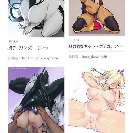
RULE34
RULE34
魅力的なキット・ボデガ。アート: (spacebunnyiris) (gameoververse)
貞子（リング）（ルー）
投稿者：
kara_danvers80
投稿者：
No_thoughts_anymore