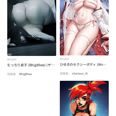
RULE34
RULE34
ひゆきのセクシーボディ (WsMan) (Wuthering Waves)
むっちり貞子 (BhigBhee) (ザ・リング)
投稿者：
xSaviour_N
投稿者：
BhigBhee