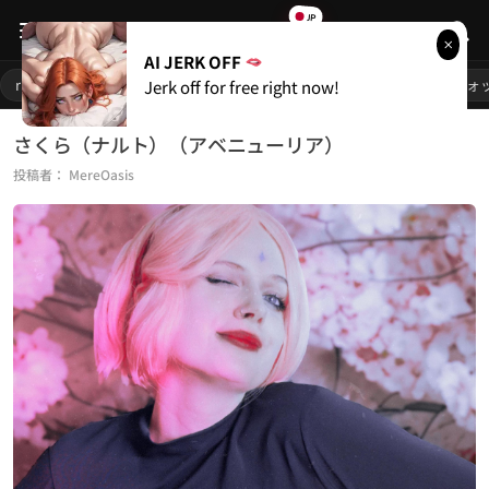
JP
RULE
34
AI JERK OFF
人気リンク
rule34
1girl
巨乳
ポルノ
変態おっぱい
オーバーウォ
Jerk off for free right now!
始める
さくら（ナルト）（アベニューリア）
投稿者：
MereOasis
ライブカメラ
無料ポルノ
人気カテゴリー
rule34
66,439
愛ポルノ
21,115
フレンドリンク