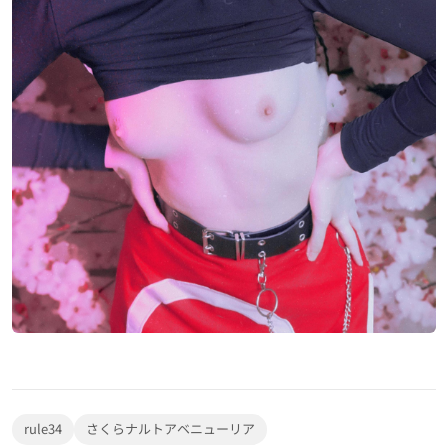
ヘンタイ 4k
セックスビデオ
ポルノビデオ
芸者ポルノ
便利リンク
プライバシーポリシー
DMCA
rule34
さくらナルトアベニューリア