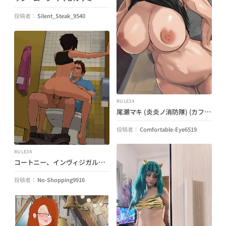
投稿者：
Silent_Steak_9540
RULE34
尾瀬マキ (炎炎ノ消防隊) (カフェくん)
投稿者：
Comfortable-Eye6519
RULE34
コートニー、インヴィジガル、ロバート・ロバートソン (派遣) (Amugea7)
投稿者：
No-Shopping9916