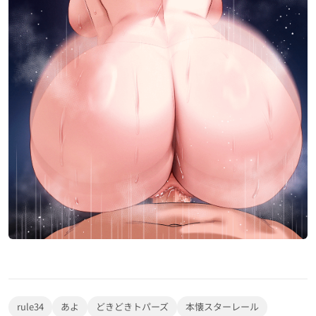
ヘンタイ 4k
セックスビデオ
ポルノビデオ
芸者ポルノ
便利リンク
プライバシーポリシー
DMCA
rule34
あよ
どきどきトパーズ
本懐スターレール