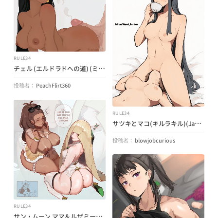
RULE34
チェル (エルドラドへの道) (ミュウミルス)
投稿者：
PeachFlirt360
RULE34
サツキとマコ(キルラキル)(Jaheeet_Creations)
投稿者：
blowjobcurious
RULE34
サン・ムーン ママ＆ルザミーネ 大人のお泊り (ニャンチャ) (ポケモン)