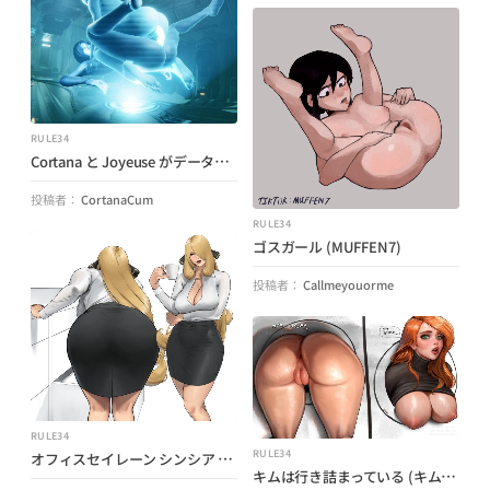
RULE34
Cortana と Joyeuse がデータを共有しています (笑)。 (サイクロプス) (ハロー)
投稿者：
CortanaCum
RULE34
ゴスガール (MUFFEN7)
投稿者：
Callmeyouorme
RULE34
RULE34
オフィスセイレーン シンシア (わさびしょうゆ34) (ポケモン)
キムは行き詰まっている (キム・ポッシブル) (Blimaxx)