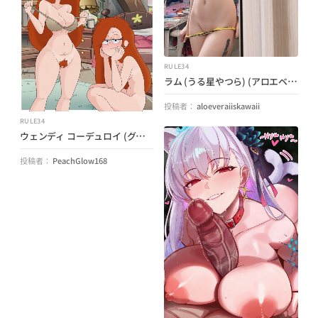
RULE34
ラム (うる星やつら) (アロエベライスカワイイ)
投稿者：
aloeveraiiskawaii
RULE34
ウェンディ コーデュロイ (グラビティ フォールズ) (ガーロック)
投稿者：
PeachGlow168