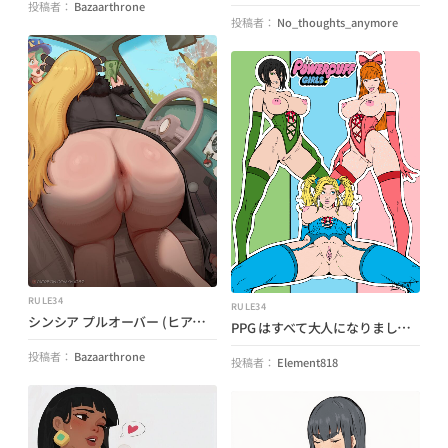
投稿者：
Bazaarthrone
投稿者：
No_thoughts_anymore
RULE34
RULE34
シンシア プルオーバー (ヒアツ) (ポケモン)
PPG はすべて大人になりました (エレメント) (パワー パフ ガールズ)
投稿者：
Bazaarthrone
投稿者：
Element818