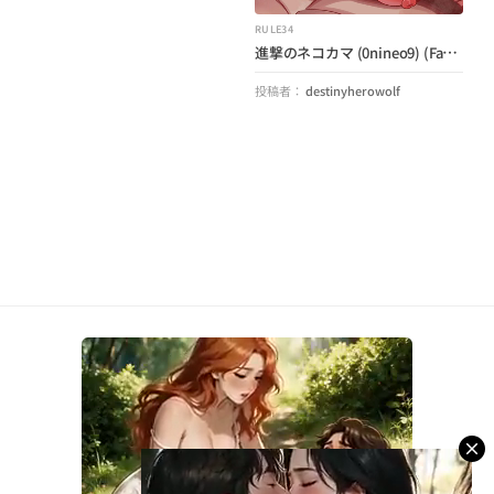
RULE34
進撃のネコカマ (0nineo9) (Fate Grand Order)
投稿者：
destinyherowolf