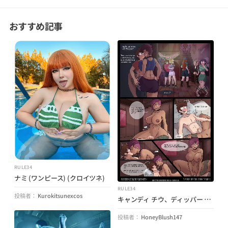
おすすめ記事
RULE34
ナミ (ワンピース) (クロイツネ)
RULE34
投稿者：
Kurokitsunexcos
キャンディ チウ、ディッパー パインズ、メイベル パインズ、パシフィカ ノースウェスト、スース ラミレス、タンブリー、ウェンディ コーデュロイ (グラビティ フォールズ) (ハーミットモス)
投稿者：
HoneyBlush147