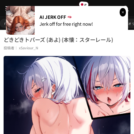
JP
RULE
34
AI JERK OFF
人気リンク
rule34
1girl
巨乳
ポルノ
変態おっぱい
オーバーウォ
Jerk off for free right now!
始める
どきどきトパーズ (あよ) (本懐：スターレール)
投稿者：
xSaviour_N
ライブカメラ
無料ポルノ
人気カテゴリー
rule34
66,387
愛ポルノ
21,115
フレンドリンク