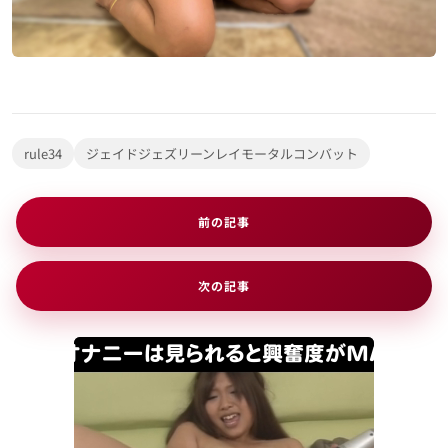
ヘンタイ 4k
セックスビデオ
ポルノビデオ
rule34
ジェイドジェズリーンレイモータルコンバット
芸者ポルノ
前の記事
便利リンク
次の記事
プライバシーポリシー
DMCA