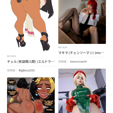
RULE34
マキマ (チェンソーマン) (moonrose14)
RULE34
チェル (有袋類人間) (エルドラドへの道)
投稿者：
moonrose14
投稿者：
BigBoss1031