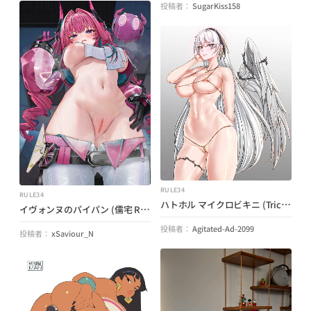
投稿者：
SugarKiss158
RULE34
RULE34
ハトホル マイクロビキニ (TrickSter) (Neverness To Everness)
イヴォンヌのパイパン (儒宅 Ruzhai) (エンドフィールド)
投稿者：
Agitated-Ad-2099
投稿者：
xSaviour_N