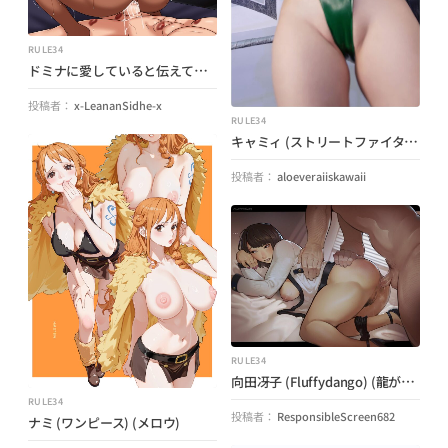
RULE34
ドミナに愛していると伝えてください!!! (ブレイブベンガル) (オーバーウォッチ)
投稿者：
x-LeananSidhe-x
RULE34
キャミィ (ストリートファイター) (アロエベライスカワイイ)
投稿者：
aloeveraiiskawaii
RULE34
向田冴子 (Fluffydango) (龍が如く龍が如く)
RULE34
投稿者：
ResponsibleScreen682
ナミ (ワンピース) (メロウ)