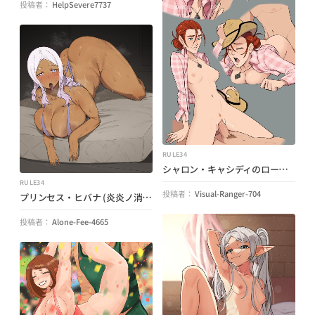
投稿者：
HelpSevere7737
RULE34
シャロン・キャシディのローズ (Zet13) (Fallout: New Vegas)
RULE34
投稿者：
Visual-Ranger-704
プリンセス・ヒバナ (炎炎ノ消防隊) (ボブテニート)
投稿者：
Alone-Fee-4665