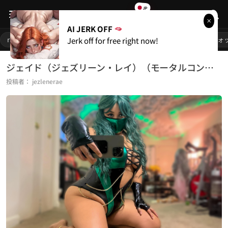
JP
RULE
34
AI JERK OFF
人気リンク
rule34
1girl
巨乳
ポルノ
変態おっぱい
オーバーウォ
Jerk off for free right now!
始める
ジェイド（ジェズリーン・レイ）（モータルコンバット）
投稿者：
jezlenerae
ライブカメラ
無料ポルノ
人気カテゴリー
rule34
66,455
愛ポルノ
21,115
フレンドリンク