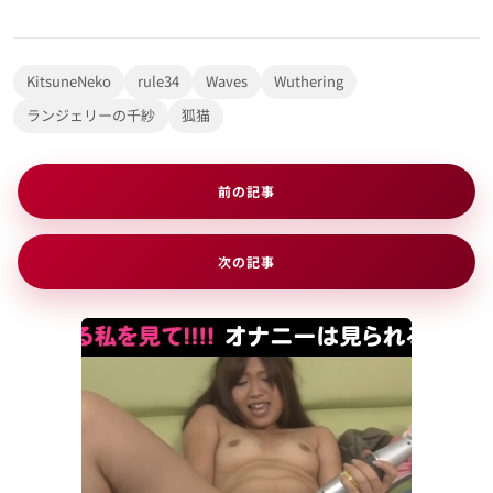
ヘンタイ 4k
KitsuneNeko
rule34
Waves
Wuthering
セックスビデオ
ランジェリーの千紗
狐猫
ポルノビデオ
前の記事
芸者ポルノ
次の記事
便利リンク
プライバシーポリシー
DMCA