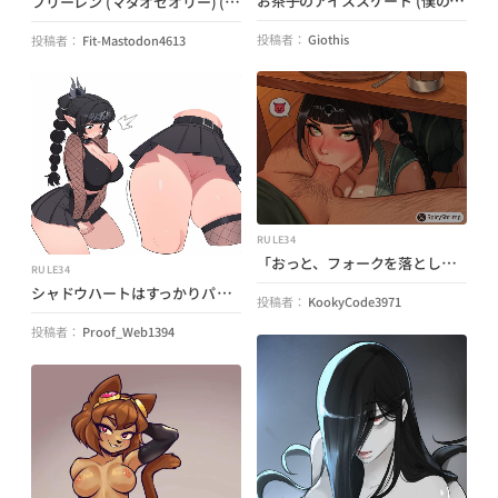
フリーレン (マダオセオリー) (創造のフリーレン)
投稿者：
Giothis
投稿者：
Fit-Mastodon4613
RULE34
「おっと、フォークを落としてしまった…」 シャドウハート (バルダーズ ゲート 3) by (SpicyShrimpNSFW)
RULE34
シャドウハートはすっかりパンツを忘れてしまいました (メイドいとこ) (バルダーズ・ゲート)
投稿者：
KookyCode3971
投稿者：
Proof_Web1394