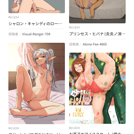
RULE34
シャロン・キャシディのローズ (Zet13) (Fallout: New Vegas)
RULE34
プリンセス・ヒバナ (炎炎ノ消防隊) (ボブテニート)
投稿者：
Visual-Ranger-704
投稿者：
Alone-Fee-4665
RULE34
RULE34
お茶子のアイススケート (僕のヒーローアカデミア) (ジオシス)