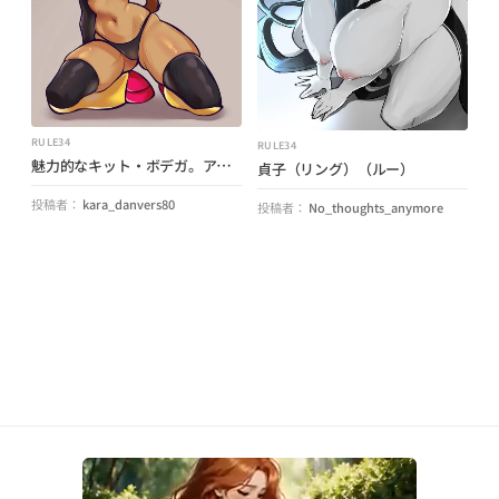
RULE34
RULE34
魅力的なキット・ボデガ。アート: (spacebunnyiris) (gameoververse)
貞子（リング）（ルー）
投稿者：
kara_danvers80
投稿者：
No_thoughts_anymore