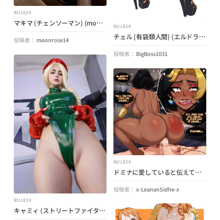
RULE34
マキマ (チェンソーマン) (moonrose14)
RULE34
チェル (有袋類人間) (エルドラドへの道)
投稿者：
moonrose14
投稿者：
BigBoss1031
RULE34
ドミナに愛していると伝えてください!!! (ブレイブベンガル) (オーバーウォッチ)
投稿者：
x-LeananSidhe-x
RULE34
キャミィ (ストリートファイター) (アロエベライスカワイイ)