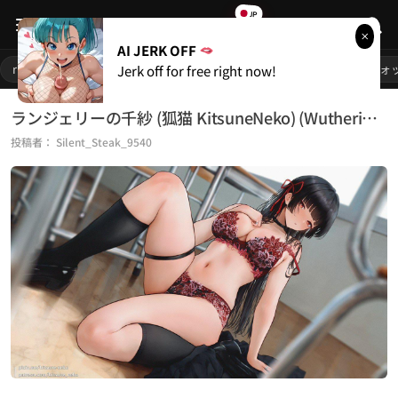
JP
RULE
34
AI JERK OFF
人気リンク
rule34
1girl
巨乳
ポルノ
変態おっぱい
オーバーウォ
Jerk off for free right now!
始める
ランジェリーの千紗 (狐猫 KitsuneNeko) (Wuthering Waves)
投稿者：
Silent_Steak_9540
ライブカメラ
無料ポルノ
人気カテゴリー
rule34
66,451
愛ポルノ
21,115
フレンドリンク