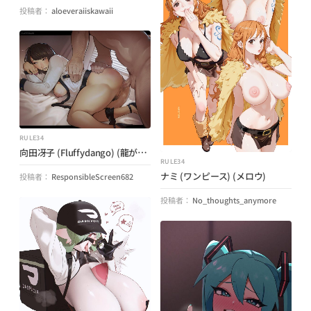
投稿者：
aloeveraiiskawaii
RULE34
向田冴子 (Fluffydango) (龍が如く龍が如く)
RULE34
ナミ (ワンピース) (メロウ)
投稿者：
ResponsibleScreen682
投稿者：
No_thoughts_anymore