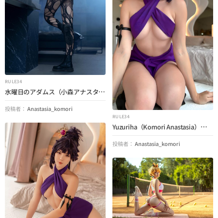
RULE34
水曜日のアダムス（小森アナスタシア）（水曜日）
投稿者：
Anastasia_komori
RULE34
Yuzuriha（Komori Anastasia）（地獄の楽園）
投稿者：
Anastasia_komori