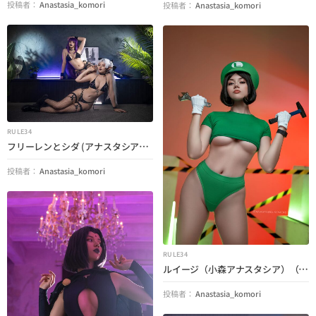
投稿者：
Anastasia_komori
投稿者：
Anastasia_komori
RULE34
フリーレンとシダ (アナスタシア小森とアサミゲート) (創造のフリーレン)
投稿者：
Anastasia_komori
RULE34
ルイージ（小森アナスタシア）（マリオ）
投稿者：
Anastasia_komori