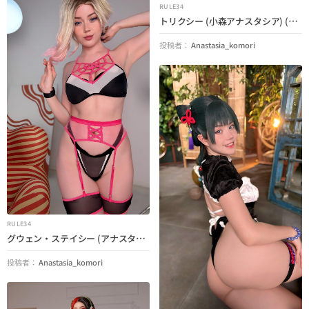
RULE34
トリクシー (小森アナスタシア) (Everlusting Life)
投稿者：
Anastasia_komori
RULE34
グウェン・ステイシー (アナスタシア・コモリ) (スパイダーマン)
投稿者：
Anastasia_komori