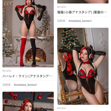
RULE34
猫猫 (小森アナスタシア) (薬屋のひとりごと)
投稿者：
Anastasia_komori
RULE34
ハーレイ・クイン (アナスタシア・コモリ) (DC)
投稿者：
Anastasia_komori
RULE34