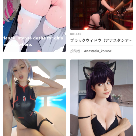
RULE34
erience intense desire for girls
ブラックウィドウ（アナスタシアコモリ）（アベンジャーズ）
time, anywhere.
投稿者：
Anastasia_komori