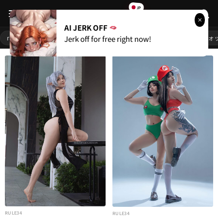
JP
RULE
34
AI JERK OFF
人気リンク
rule34
1girl
巨乳
ポルノ
変態おっぱい
オーバーウォ
Jerk off for free right now!
始める
ライブカメラ
無料ポルノ
人気カテゴリー
rule34
66,427
愛ポルノ
21,115
RULE34
RULE34
フレンドリンク