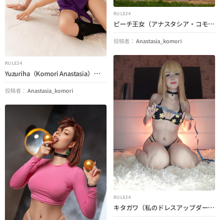
RULE34
ピーチ王女（アナスタシア・コモリ）（マリオ）
投稿者：
Anastasia_komori
RULE34
Yuzuriha（Komori Anastasia）（地獄の楽園）
投稿者：
Anastasia_komori
RULE34
キタガワ（私のドレスアップダーリン）（アナスタシアコモリ）