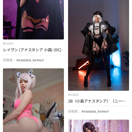
RULE34
レイヴン (アナスタシア 小森) (DC)
投稿者：
Anastasia_komori
RULE34
2B（小森アナスタシア）（ニーア オートマタ）
投稿者：
Anastasia_komori