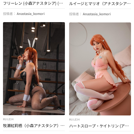
フリーレン (小森アナスタシア) (葬送のフリーレン)
ルイージとマリオ（アナスタシア小森とリシアン・フォックス）（スーパーマリオ）
ヘンタイ 4k
投稿者：
Anastasia_komori
投稿者：
Anastasia_komori
セックスビデオ
ポルノビデオ
芸者ポルノ
便利リンク
プライバシーポリシー
DMCA
RULE34
RULE34
牧瀬紅莉栖（小森アナスタシア）（シュタインズ・ゲート）
ハートスロープ・ケイトリン (アナスタシア・コモリ) (リーグ・オブ・レジェンド)