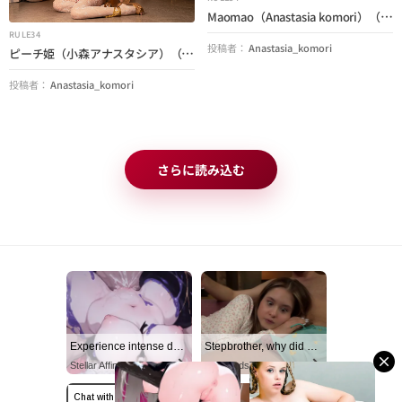
Maomao（Anastasia komori）（アポテカリー日記）
RULE34
投稿者：
Anastasia_komori
ピーチ姫（小森アナスタシア）（スーパーマリオ）
投稿者：
Anastasia_komori
さらに読み込む
Experience intense desire for girls anytime, anywhere.
Stepbrother, why did you show me your dick? Now I want to fuck you with my wet pussy
Stellar Affinity
RedhandsTube