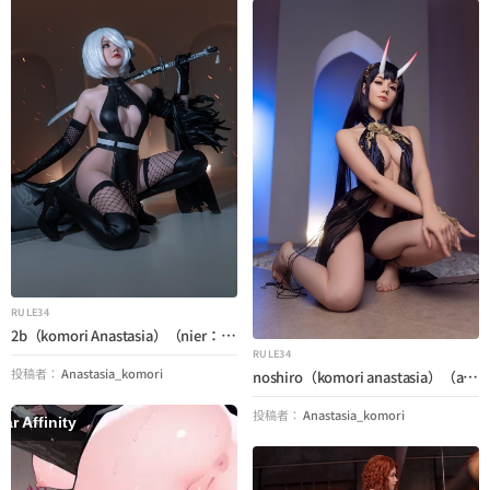
RULE34
2b（komori Anastasia）（nier：automata）
RULE34
投稿者：
Anastasia_komori
noshiro（komori anastasia）（azur lane）
投稿者：
Anastasia_komori
lar Affinity